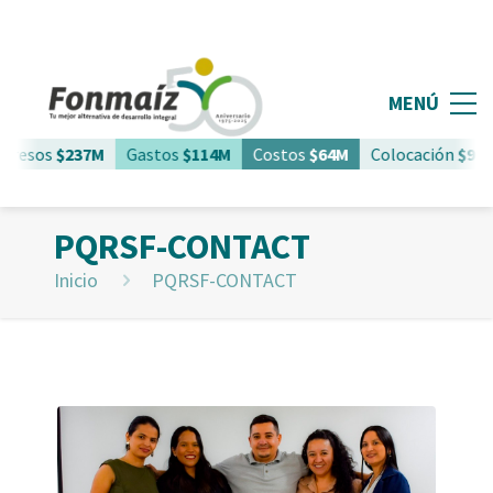
MENÚ
gresos
$237M
Gastos
$114M
Costos
$64M
Colocación
$961
PQRSF-CONTACT
Inicio
PQRSF-CONTACT