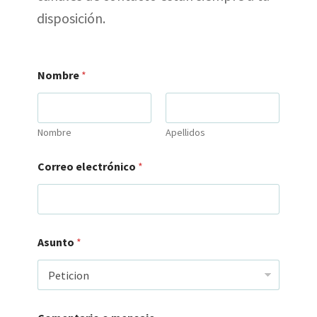
disposición.
Nombre
*
Nombre
Apellidos
e
Correo electrónico
*
l
e
c
t
r
ó
Asunto
*
n
i
c
o
C