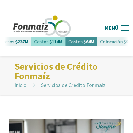
MENÚ
resos
$237M
Gastos
$114M
Costos
$64M
Colocación
$961M
Servicios de Crédito
Fonmaíz
Inicio
Servicios de Crédito Fonmaíz