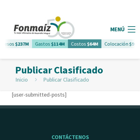
MENÚ
gresos
$237M
Gastos
$114M
Costos
$64M
Colocación
$961
Publicar Clasificado
Inicio
Publicar Clasificado
[user-submitted-posts]
CONTÁCTENOS